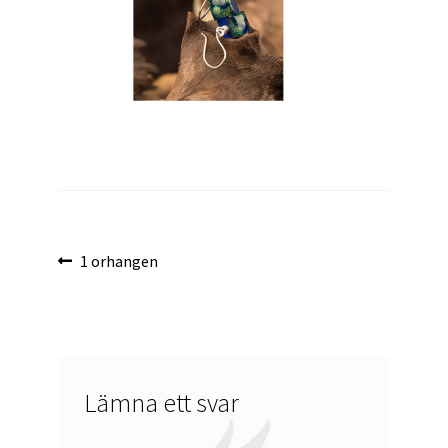
Inläggsnavigering
Föregående
1 orhangen
inlägg:
Lämna ett svar