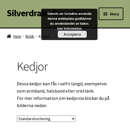
Silverdrake Smycken
Hoppa
Hoppa
Meny
Genom att fortsätta använda
till
till
denna webbplats godkänner
du användandet av kakor.
navigering
innehåll
Hem
mer information
Acceptera
Hem
Butik
Kedjor
Villkor
Kontakta oss
Kedjor
Butik
Dessa kedjor kan fås i valfri längd, exempelvis
Kassan
som armband, halsband eller vristlänk.
För mer information om kedjorna klickar du på
Mitt konto
bilderna nedan