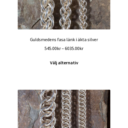
Guldsmedens fasa länk i äkta silver
Prisintervall:
545.00
kr
–
6035.00
kr
545.00kr
Den
till
Välj alternativ
här
6035.00kr
produkten
har
flera
varianter.
De
olika
alternativen
kan