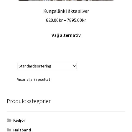
Kungalänk i äkta silver
Prisintervall:
620.00
kr
–
7895.00
kr
620.00kr
Den
till
Välj alternativ
här
7895.00kr
produkten
har
flera
varianter.
De
Visar alla 7 resultat
olika
alternativen
kan
Produktkategorier
väljas
på
produktsidan
Kedjor
Halsband