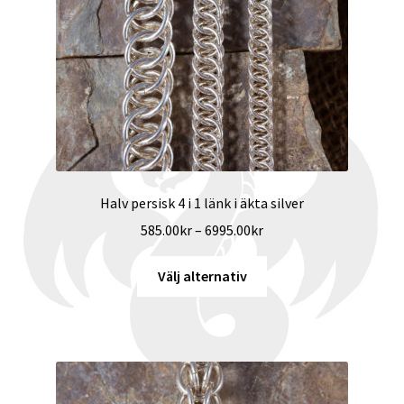
väljas
på
produktsidan
Halv persisk 4 i 1 länk i äkta silver
Prisintervall:
585.00
kr
–
6995.00
kr
585.00kr
Den
till
Välj alternativ
här
6995.00kr
produkten
har
flera
varianter.
De