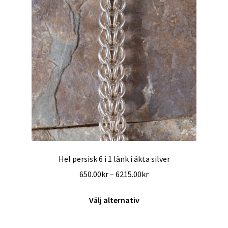
olika
alternativen
kan
väljas
på
produktsidan
Hel persisk 6 i 1 länk i äkta silver
Prisintervall:
650.00
kr
–
6215.00
kr
650.00kr
Den
till
Välj alternativ
här
6215.00kr
produkten