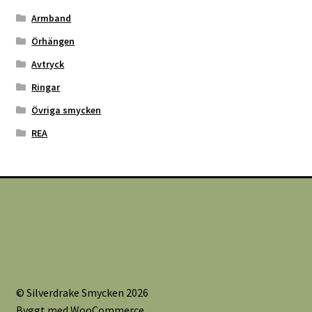
Armband
Örhängen
Avtryck
Ringar
Övriga smycken
REA
© Silverdrake Smycken 2026
Byggt med WooCommerce
.