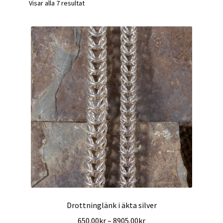
Visar alla 7 resultat
Drottninglänk i äkta silver
Prisintervall:
650.00
kr
–
8905.00
kr