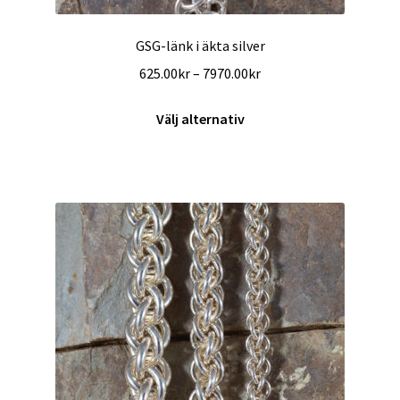
GSG-länk i äkta silver
Prisintervall:
625.00
kr
–
7970.00
kr
625.00kr
Den
till
Välj alternativ
här
7970.00kr
produkten
har
flera
varianter.
De
olika
alternativen
kan
väljas
på
produktsidan