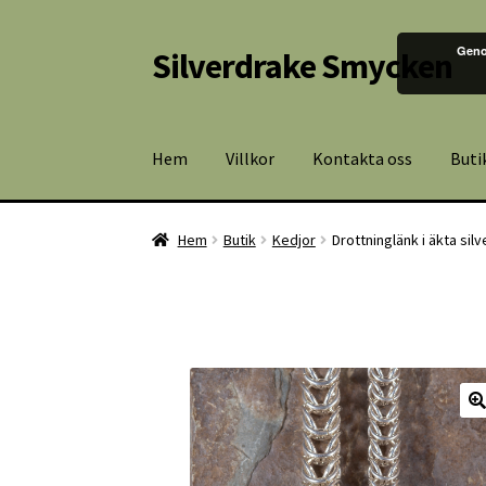
Geno
Silverdrake Smycken
Hoppa
Hoppa
till
till
navigering
innehåll
Hem
Villkor
Kontakta oss
Buti
Hem
Butik
Kedjor
Drottninglänk i äkta silv