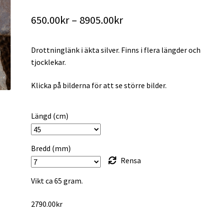
Prisintervall:
650.00
kr
–
8905.00
kr
650.00kr
Drottninglänk i äkta silver. Finns i flera längder och
till
tjocklekar.
8905.00kr
Klicka på bilderna för att se större bilder.
Längd (cm)
Bredd (mm)
Rensa
Vikt ca 65 gram.
2790.00
kr