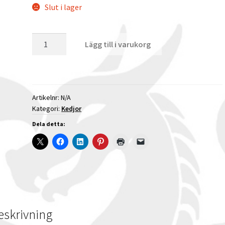
Slut i lager
Drottninglänk
Lägg till i varukorg
i
äkta
silver
mängd
Artikelnr:
N/A
Kategori:
Kedjor
Dela detta:
eskrivning