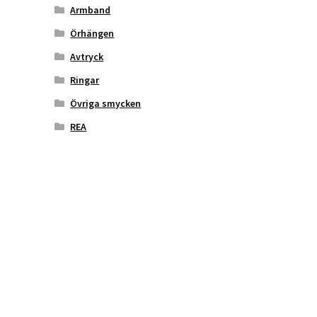
Armband
Örhängen
Avtryck
Ringar
Övriga smycken
REA