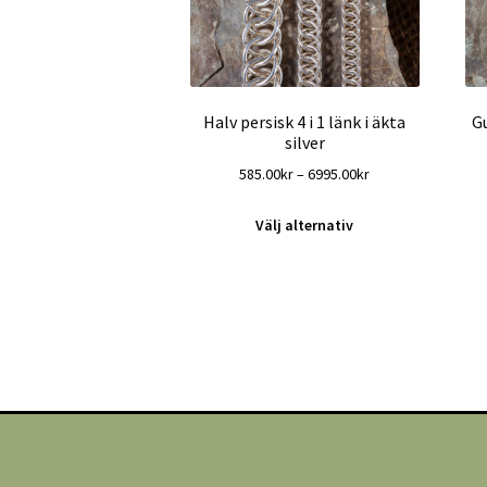
Halv persisk 4 i 1 länk i äkta
G
silver
Prisintervall:
585.00
kr
–
6995.00
kr
585.00kr
Den
till
Välj alternativ
här
6995.00kr
produkten
har
flera
varianter.
De
olika
alternativen
kan
väljas
på