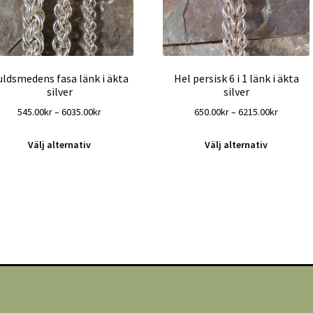
uldsmedens fasa länk i äkta
Hel persisk 6 i 1 länk i äkta
silver
silver
Prisintervall:
Prisinter
545.00
kr
–
6035.00
kr
650.00
kr
–
6215.00
kr
545.00kr
650.00kr
Den
Den
till
till
Välj alternativ
Välj alternativ
här
här
6035.00kr
6215.00k
produkten
produk
har
har
flera
flera
varianter.
variante
De
De
olika
olika
alternativen
alterna
kan
kan
väljas
väljas
på
på