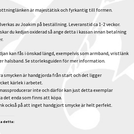
ottninglänken är majestätisk och fyrkantig till formen.
lverkas av Joakim på beställning. Leveranstid ca 1-2 veckor.
skar du kedjan oxiderad så ange detta i kassan innan betalning
r.
djan kan fås i önskad längd, exempelvis som armband, vristlänk
ler halsband. Se
storleksguiden
för mer information.
ra smycken är handgjorda från start och det ligger
cket kärlek i arbetet.
 massproducerar inte och därför kan just detta exemplar
ra det enda som finns att köpa.
nk också på att inget handgjort smycke är helt perfekt.
la detta: