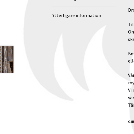
Dr
Ytterligare information
Til
Ön
ske
Ke
el
Vå
my
Vi
va
Tä
Gil