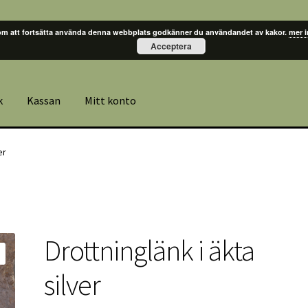
m att fortsätta använda denna webbplats godkänner du användandet av kakor.
mer 
Acceptera
k
Kassan
Mitt konto
er
Drottninglänk i äkta
silver