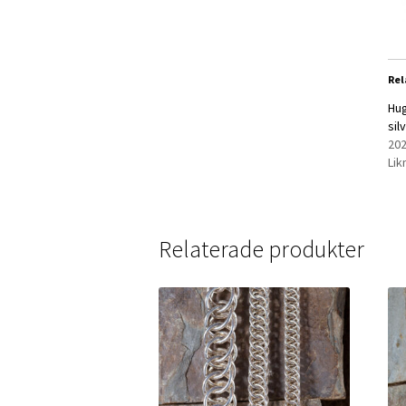
Rel
Hug
sil
202
Lik
Relaterade produkter