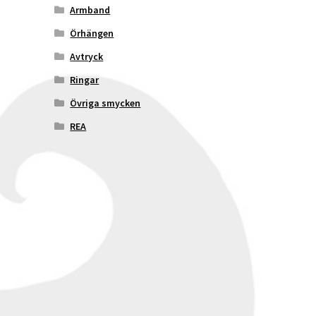
Armband
Örhängen
Avtryck
Ringar
Övriga smycken
REA