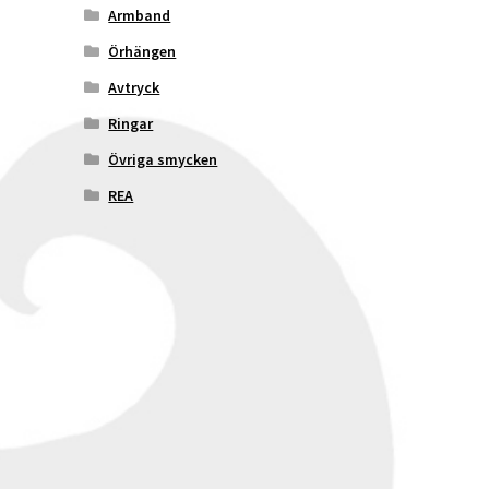
Armband
Örhängen
Avtryck
Ringar
Övriga smycken
REA