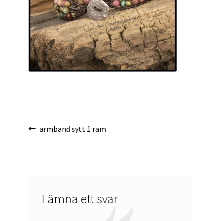
Inläggsnavigering
Föregående
armband sytt 1 ram
inlägg:
Lämna ett svar