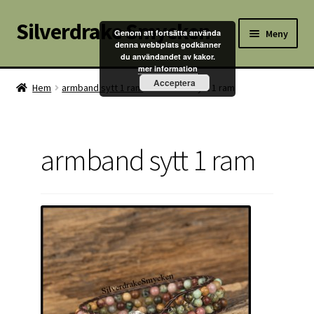
Silverdrake Smycken
Hoppa
Hoppa
Meny
Genom att fortsätta använda
till
till
denna webbplats godkänner
du användandet av kakor.
navigering
innehåll
Hem
mer information
Acceptera
Hem
armband sytt 1 ram
armband sytt 1 ram
Villkor
Kontakta oss
armband sytt 1 ram
Butik
Kassan
Mitt konto