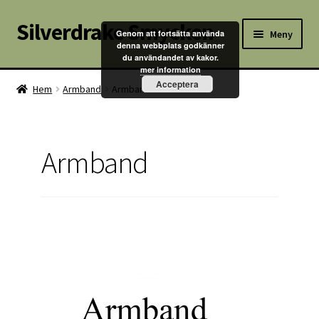
Silverdrake Smycken
Hoppa
Hoppa
Meny
Genom att fortsätta använda
till
till
denna webbplats godkänner
du användandet av kakor.
navigering
innehåll
Hem
mer information
Acceptera
Hem
Armband
Armband
Villkor
Kontakta oss
Armband
Butik
Kassan
Mitt konto