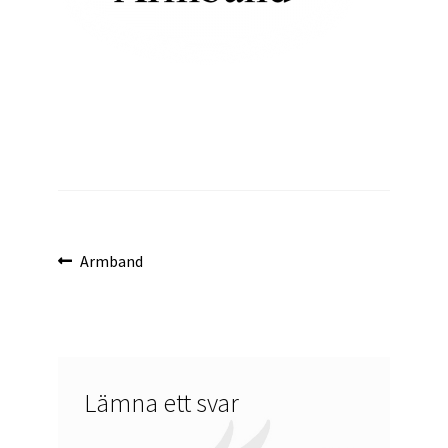
Inläggsnavigering
Föregående
Armband
inlägg:
Lämna ett svar