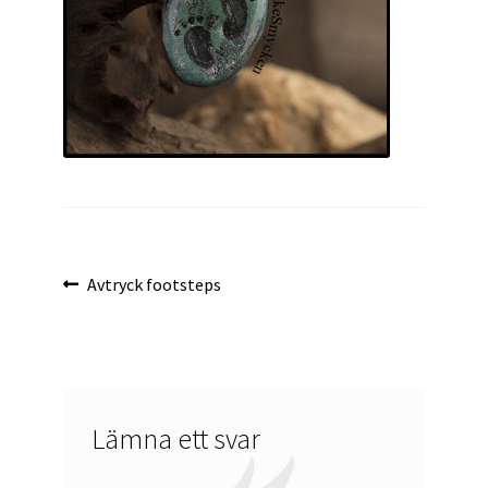
Inläggsnavigering
Föregående
Avtryck footsteps
inlägg:
Lämna ett svar