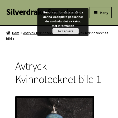
Silverdrake Smycken
Hoppa
Hoppa
Meny
Genom att fortsätta använda
till
till
denna webbplats godkänner
du användandet av kakor.
navigering
innehåll
Hem
mer information
Acceptera
Hem
Avtryck Kvinnotecknet bild 1
Avtryck Kvinnotecknet
bild 1
Villkor
Kontakta oss
Avtryck
Butik
Kvinnotecknet bild 1
Kassan
Mitt konto