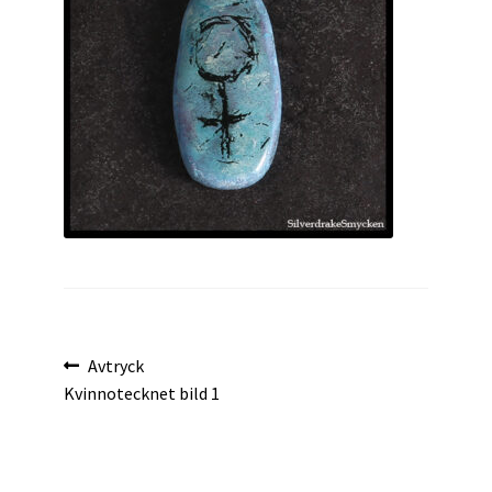
Inläggsnavigering
Föregående
Avtryck
inlägg:
Kvinnotecknet bild 1