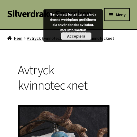
Silverdrake Smycken
Hoppa
Hoppa
Meny
Genom att fortsätta använda
till
till
denna webbplats godkänner
du användandet av kakor.
navigering
innehåll
Hem
mer information
Acceptera
Hem
Avtryck kvinnotecknet
Avtryck kvinnotecknet
Villkor
Kontakta oss
Avtryck
Butik
kvinnotecknet
Kassan
Mitt konto