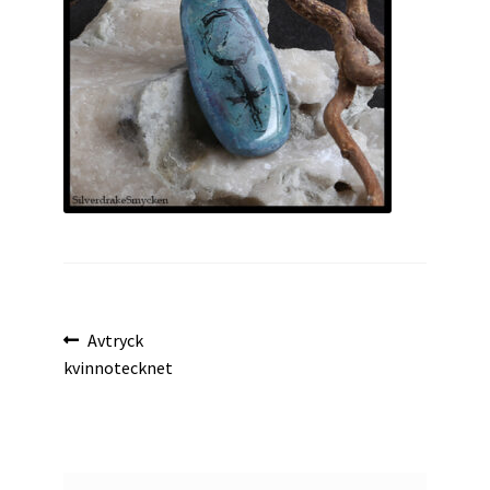
Inläggsnavigering
Föregående
Avtryck
inlägg:
kvinnotecknet