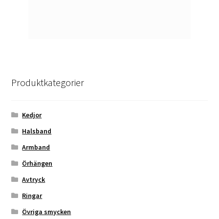
Produktkategorier
Kedjor
Halsband
Armband
Örhängen
Avtryck
Ringar
Övriga smycken