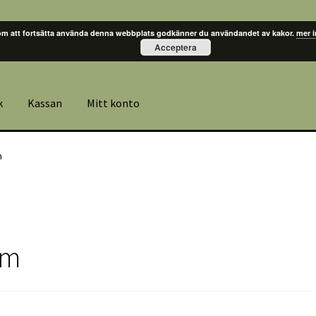
m att fortsätta använda denna webbplats godkänner du användandet av kakor.
mer 
Acceptera
k
Kassan
Mitt konto
m
am