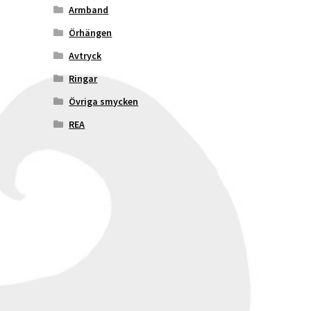
Armband
Örhängen
Avtryck
Ringar
Övriga smycken
REA