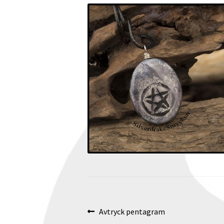
Inläggsnavigering
Föregående
Avtryck pentagram
inlägg: