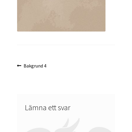
Inläggsnavigering
Föregående
Bakgrund 4
inlägg:
Lämna ett svar