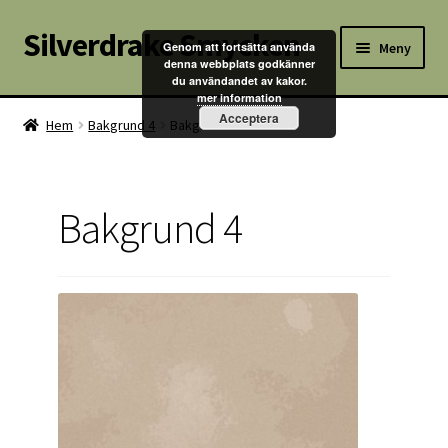
Silverdrake Smycken
Hoppa
Hoppa
Meny
Genom att fortsätta använda
till
till
denna webbplats godkänner
du användandet av kakor.
navigering
innehåll
Hem
mer information
Acceptera
Hem
Bakgrund 4
Bakgrund 4
Villkor
Kontakta oss
Bakgrund 4
Butik
Kassan
Mitt konto