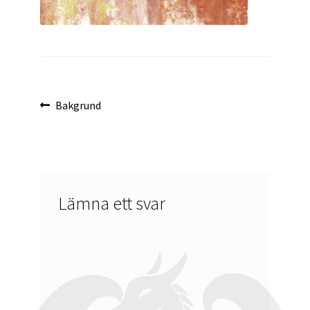
Inläggsnavigering
Föregående
Bakgrund
inlägg:
Lämna ett svar