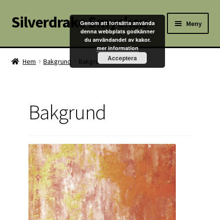
Silverdrake Smycken
Hoppa
Hoppa
Meny
Genom att fortsätta använda
till
till
denna webbplats godkänner
du användandet av kakor.
navigering
innehåll
Hem
mer information
Acceptera
Hem
Bakgrund
Bakgrund
Villkor
Kontakta oss
Bakgrund
Butik
Kassan
Mitt konto