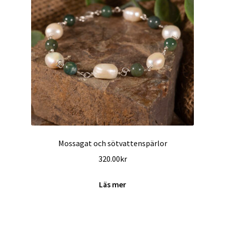
Mossagat och sötvattenspärlor
320.00
kr
Läs mer