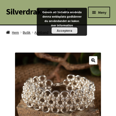
Silverdrake Smycken
Hoppa
Hoppa
Meny
Genom att fortsätta använda
till
till
denna webbplats godkänner
du användandet av kakor.
navigering
innehåll
Hem
mer information
Acceptera
Hem
Butik
Armband
Fantasia
Villkor
Kontakta oss
Butik
Kassan
Mitt konto