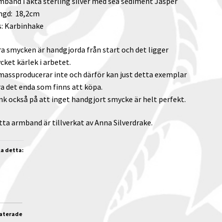
mband i äkta sterling silver med sea sediment Jasper
ngd: 18,2cm
s: Karbinhake
ra smycken är handgjorda från start och det ligger
cket kärlek i arbetet.
 massproducerar inte och därför kan just detta exemplar
ra det enda som finns att köpa.
nk också på att inget handgjort smycke är helt perfekt.
tta armband är tillverkat av Anna Silverdrake.
la detta:
aterade