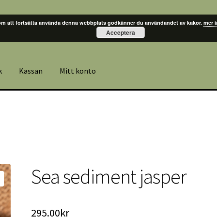
m att fortsätta använda denna webbplats godkänner du användandet av kakor.
mer 
Acceptera
k
Kassan
Mitt konto
Sea sediment jasper
295.00
kr