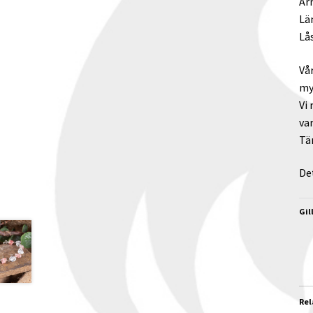
Ar
Lä
Lå
Vå
my
Vi
va
Tä
De
Gil
Rel