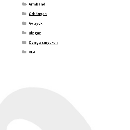
Armband
Örhängen
Avtryck
Ringar
Övriga smycken
REA