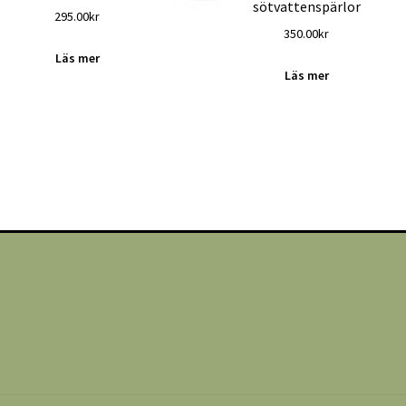
sötvattenspärlor
295.00
kr
350.00
kr
Läs mer
Läs mer