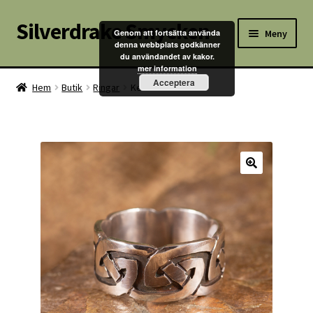
Silverdrake Smycken
Hoppa
Hoppa
Meny
Genom att fortsätta använda
till
till
denna webbplats godkänner
du användandet av kakor.
navigering
innehåll
Hem
mer information
Acceptera
Hem
Butik
Ringar
Keltiskt mönster
Villkor
Kontakta oss
Butik
Kassan
Mitt konto