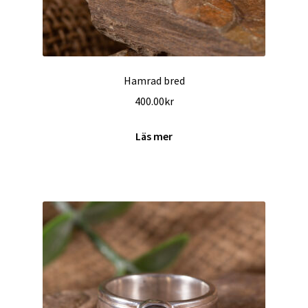
Hamrad bred
400.00
kr
Läs mer