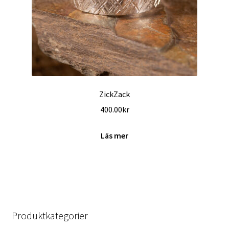
ZickZack
400.00
kr
Läs mer
Produktkategorier