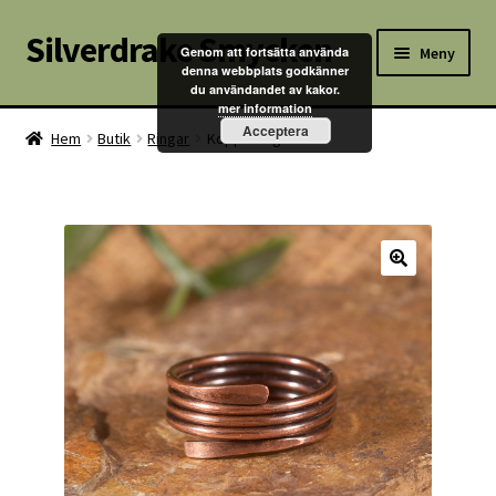
Silverdrake Smycken
Hoppa
Hoppa
Meny
Genom att fortsätta använda
till
till
denna webbplats godkänner
du användandet av kakor.
navigering
innehåll
Hem
mer information
Acceptera
Hem
Butik
Ringar
Kopparring
Villkor
Kontakta oss
Butik
Kassan
Mitt konto