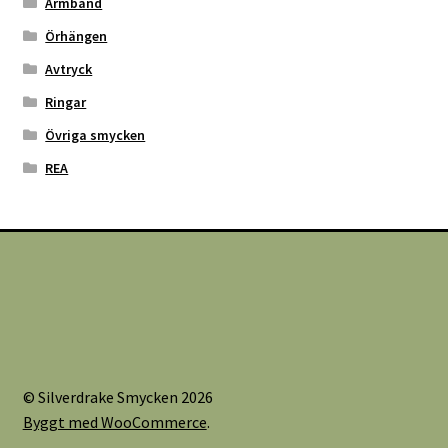
Armband
Örhängen
Avtryck
Ringar
Övriga smycken
REA
© Silverdrake Smycken 2026
Byggt med WooCommerce
.