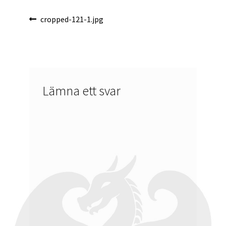
Inläggsnavigering
Föregående
cropped-121-1.jpg
inlägg:
Lämna ett svar