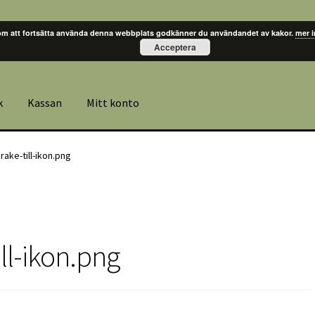
m att fortsätta använda denna webbplats godkänner du användandet av kakor.
mer 
Acceptera
k
Kassan
Mitt konto
ake-till-ikon.png
ll-ikon.png