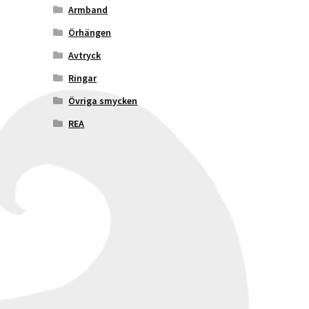
Armband
Örhängen
Avtryck
Ringar
Övriga smycken
REA