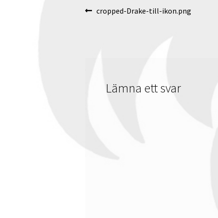
Inläggsnavigering
Föregående
cropped-Drake-till-ikon.png
inlägg:
Lämna ett svar