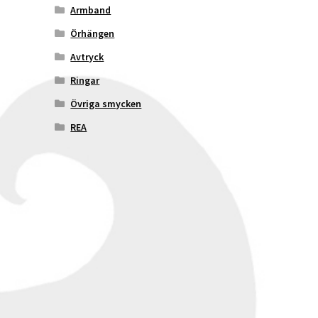
Armband
Örhängen
Avtryck
Ringar
Övriga smycken
REA