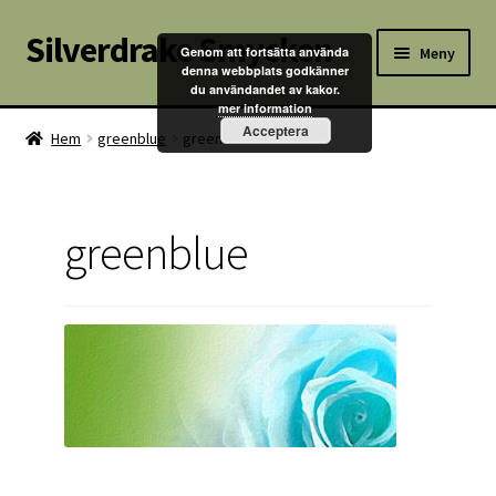
Silverdrake Smycken
Hoppa
Hoppa
Meny
Genom att fortsätta använda
till
till
denna webbplats godkänner
du användandet av kakor.
navigering
innehåll
Hem
mer information
Acceptera
Hem
greenblue
greenblue
Villkor
Kontakta oss
greenblue
Butik
Kassan
Mitt konto