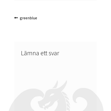
Inläggsnavigering
Föregående
greenblue
inlägg:
Lämna ett svar