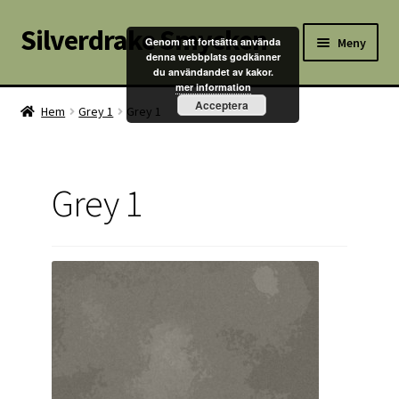
Silverdrake Smycken
Hoppa
Hoppa
Meny
Genom att fortsätta använda
till
till
denna webbplats godkänner
du användandet av kakor.
navigering
innehåll
Hem
mer information
Acceptera
Hem
Grey 1
Grey 1
Villkor
Kontakta oss
Grey 1
Butik
Kassan
Mitt konto