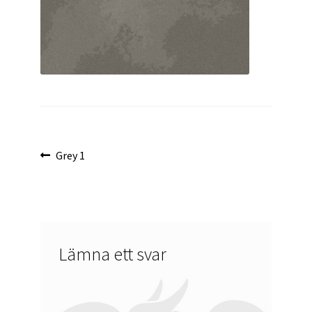
Inläggsnavigering
Föregående
Grey 1
inlägg:
Lämna ett svar