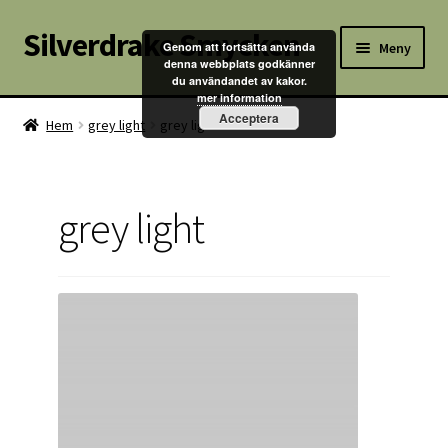
Silverdrake Smycken
Hoppa
Hoppa
Meny
Genom att fortsätta använda
till
till
denna webbplats godkänner
du användandet av kakor.
navigering
innehåll
Hem
mer information
Acceptera
Hem
grey light
grey light
Villkor
Kontakta oss
grey light
Butik
Kassan
Mitt konto