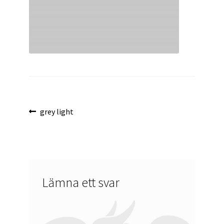
Inläggsnavigering
Föregående
grey light
inlägg:
Lämna ett svar