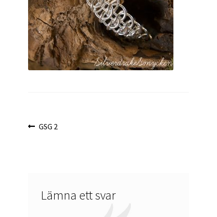
Inläggsnavigering
Föregående
GSG 2
inlägg:
Lämna ett svar