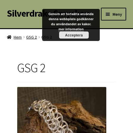
Silverdrake Smycken
Hoppa
Hoppa
Meny
Genom att fortsätta använda
till
till
denna webbplats godkänner
du användandet av kakor.
navigering
innehåll
Hem
mer information
Acceptera
Hem
GSG 2
GSG 2
Villkor
Kontakta oss
GSG 2
Butik
Kassan
Mitt konto