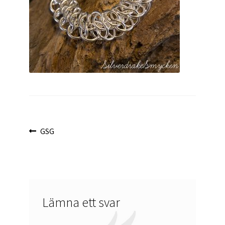
Inläggsnavigering
Föregående
GSG
inlägg:
Lämna ett svar