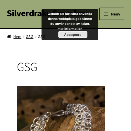
Silverdrake Smycken
Hoppa
Hoppa
Meny
Genom att fortsätta använda
till
till
denna webbplats godkänner
du användandet av kakor.
navigering
innehåll
Hem
mer information
Acceptera
Hem
GSG
GSG
Villkor
Kontakta oss
GSG
Butik
Kassan
Mitt konto