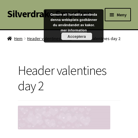
Silverdrake Smycken
Hoppa
Hoppa
Meny
Genom att fortsätta använda
till
till
denna webbplats godkänner
du användandet av kakor.
navigering
innehåll
Hem
mer information
Acceptera
Hem
Header valentines day 2
Header valentines day 2
Villkor
Kontakta oss
Header valentines
Butik
day 2
Kassan
Mitt konto