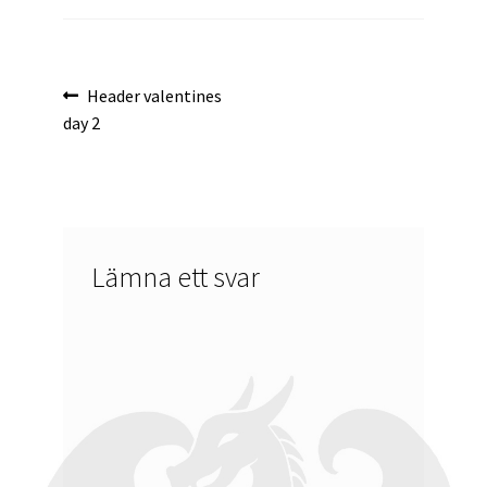
Inläggsnavigering
Föregående
Header valentines
inlägg:
day 2
Lämna ett svar