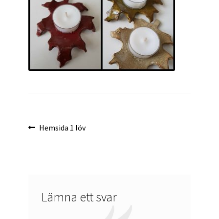
Inläggsnavigering
Föregående
Hemsida 1 löv
inlägg:
Lämna ett svar