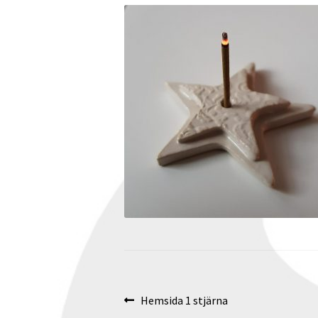
Inläggsnavigering
Föregående
Hemsida 1 stjärna
inlägg: