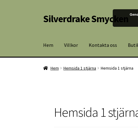
Geno
Silverdrake Smycken
Hoppa
Hoppa
till
till
navigering
innehåll
Hem
Villkor
Kontakta oss
Buti
Hem
Hemsida 1 stjärna
Hemsida 1 stjärna
Hemsida 1 stjärn