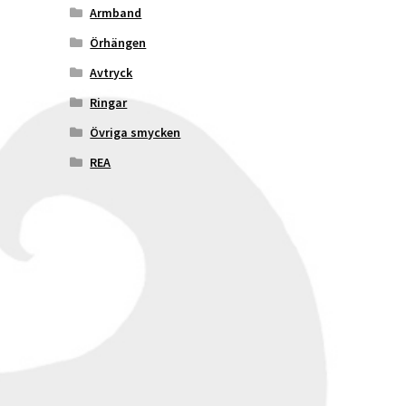
Armband
Örhängen
Avtryck
Ringar
Övriga smycken
REA