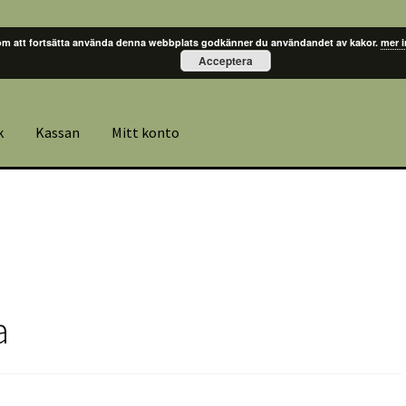
m att fortsätta använda denna webbplats godkänner du användandet av kakor.
mer 
Acceptera
k
Kassan
Mitt konto
a