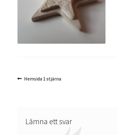
Inläggsnavigering
Föregående
Hemsida 1 stjärna
inlägg:
Lämna ett svar