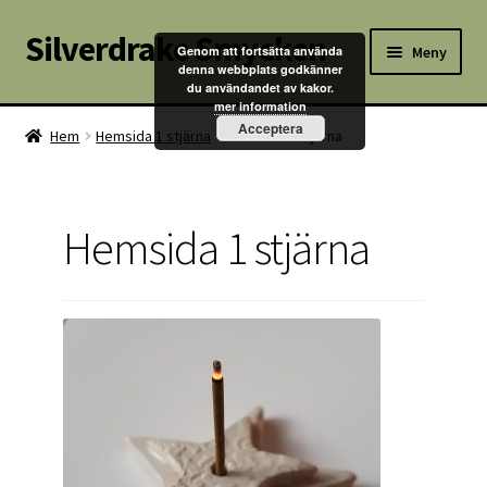
Silverdrake Smycken
Hoppa
Hoppa
Meny
Genom att fortsätta använda
till
till
denna webbplats godkänner
du användandet av kakor.
navigering
innehåll
Hem
mer information
Acceptera
Hem
Hemsida 1 stjärna
Hemsida 1 stjärna
Villkor
Kontakta oss
Hemsida 1 stjärna
Butik
Kassan
Mitt konto