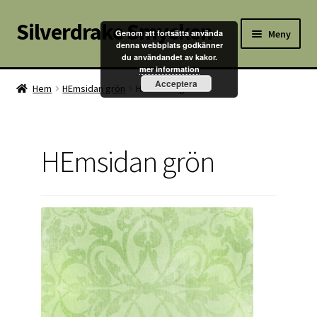
Silverdrake Smycken
Hoppa
Hoppa
Meny
Genom att fortsätta använda
till
till
denna webbplats godkänner
du användandet av kakor.
navigering
innehåll
Hem
mer information
Acceptera
Hem
HEmsidan grön
HEmsidan grön
Villkor
Kontakta oss
HEmsidan grön
Butik
Kassan
Mitt konto