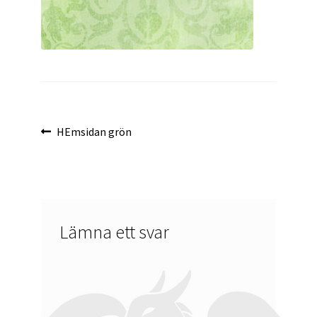
Inläggsnavigering
Föregående
HEmsidan grön
inlägg:
Lämna ett svar