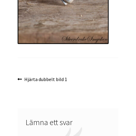
Inläggsnavigering
Föregående
Hjärta dubbelt bild 1
inlägg:
Lämna ett svar