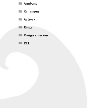
Armband
Örhängen
Avtryck
Ringar
Övriga smycken
REA