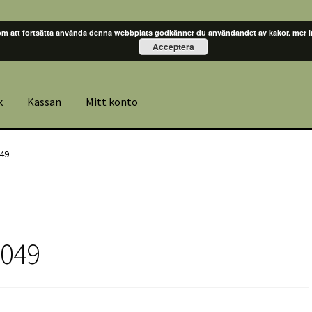
m att fortsätta använda denna webbplats godkänner du användandet av kakor.
mer 
Acceptera
k
Kassan
Mitt konto
49
049