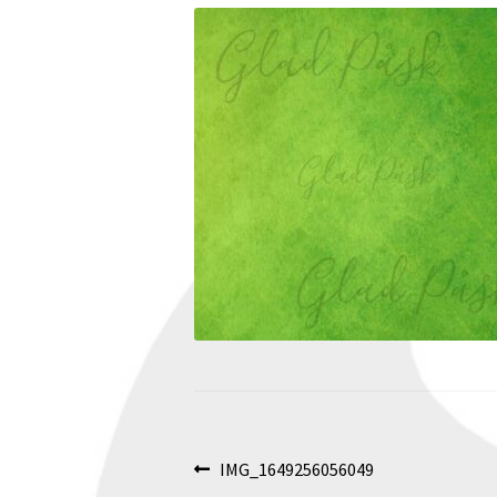
Inläggsnavigering
Föregående
IMG_1649256056049
inlägg: