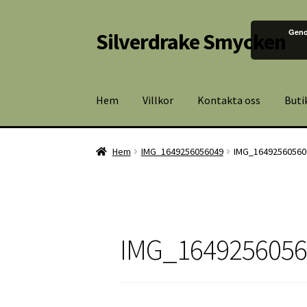
Geno
Silverdrake Smycken
Hoppa
Hoppa
till
till
navigering
innehåll
Hem
Villkor
Kontakta oss
Buti
Hem
IMG_1649256056049
IMG_16492560560
IMG_1649256056