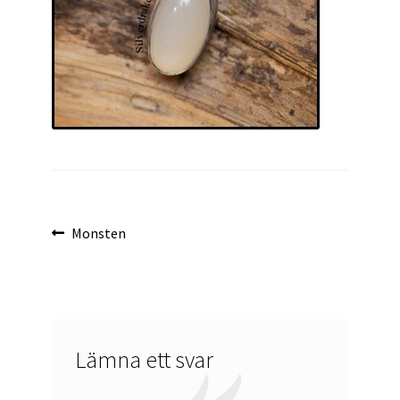
Inläggsnavigering
Föregående
Monsten
inlägg:
Lämna ett svar