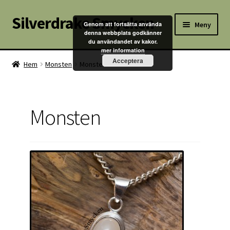
Silverdrake Smycken
Hoppa
Hoppa
Meny
Genom att fortsätta använda
till
till
denna webbplats godkänner
du användandet av kakor.
navigering
innehåll
Hem
mer information
Acceptera
Hem
Monsten
Monsten
Villkor
Kontakta oss
Monsten
Butik
Kassan
Mitt konto