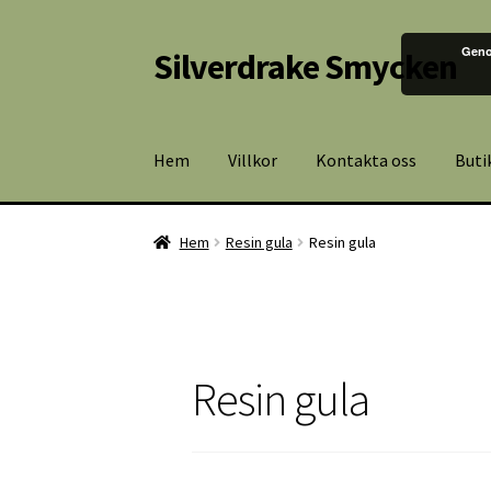
Geno
Silverdrake Smycken
Hoppa
Hoppa
till
till
navigering
innehåll
Hem
Villkor
Kontakta oss
Buti
Hem
Resin gula
Resin gula
Resin gula