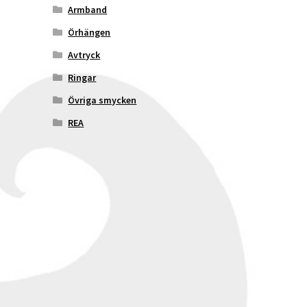
Armband
Örhängen
Avtryck
Ringar
Övriga smycken
REA