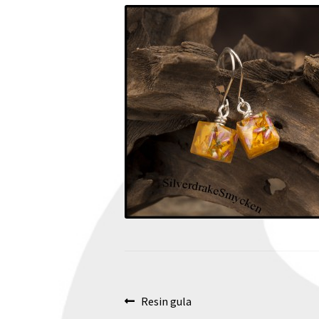
Inläggsnavigering
Föregående
Resin gula
inlägg: