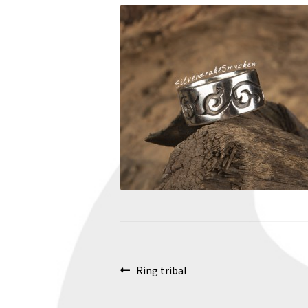
Inläggsnavigering
Föregående
Ring tribal
inlägg: