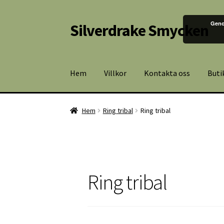
Geno
Silverdrake Smycken
Hoppa
Hoppa
till
till
navigering
innehåll
Hem
Villkor
Kontakta oss
Buti
Hem
Ring tribal
Ring tribal
Ring tribal