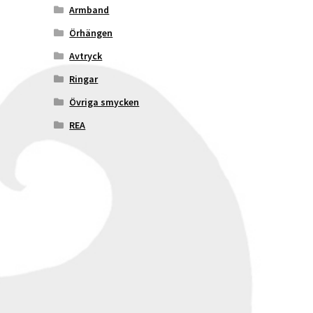
Armband
Örhängen
Avtryck
Ringar
Övriga smycken
REA