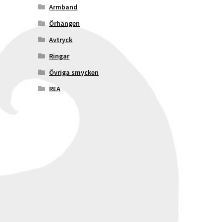
Armband
Örhängen
Avtryck
Ringar
Övriga smycken
REA