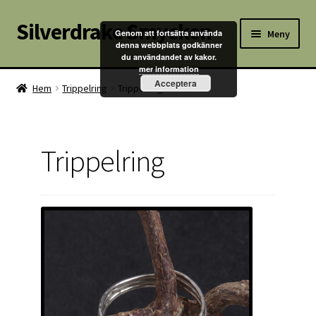
Silverdrake Smycken
Hoppa
Hoppa
Meny
Genom att fortsätta använda
till
till
denna webbplats godkänner
du användandet av kakor.
navigering
innehåll
Hem
mer information
Acceptera
Hem
Trippelring
Trippelring
Villkor
Kontakta oss
Trippelring
Butik
Kassan
Mitt konto