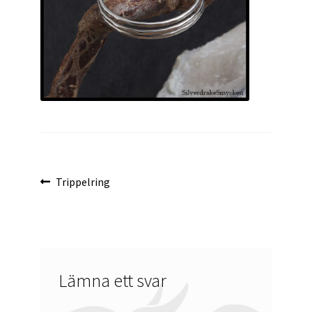
Inläggsnavigering
Föregående
Trippelring
inlägg:
Lämna ett svar