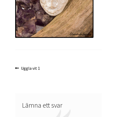
Inläggsnavigering
Föregående
Uggla vit 1
inlägg:
Lämna ett svar