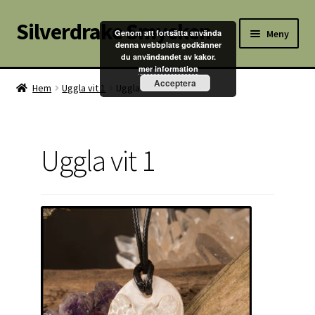
Silverdrake Smycken
Hoppa
Hoppa
Meny
Genom att fortsätta använda
till
till
denna webbplats godkänner
du användandet av kakor.
navigering
innehåll
Hem
mer information
Acceptera
Hem
Uggla vit 1
Uggla vit 1
Villkor
Kontakta oss
Uggla vit 1
Butik
Kassan
Mitt konto