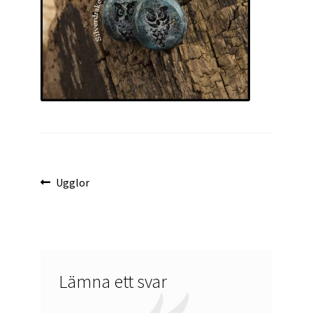
Inläggsnavigering
Föregående
Ugglor
inlägg:
Lämna ett svar