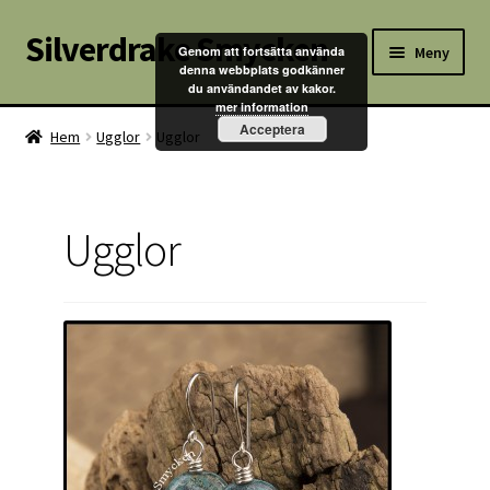
Silverdrake Smycken
Hoppa
Hoppa
Meny
Genom att fortsätta använda
till
till
denna webbplats godkänner
du användandet av kakor.
navigering
innehåll
Hem
mer information
Acceptera
Hem
Ugglor
Ugglor
Villkor
Kontakta oss
Ugglor
Butik
Kassan
Mitt konto